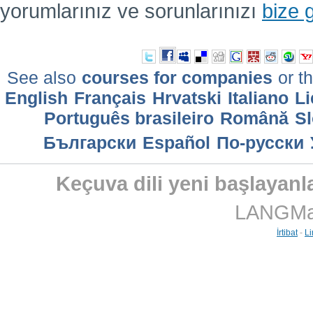
yorumlarınız ve sorunlarınızı
bize 
See also
courses for companies
or th
English
Français
Hrvatski
Italiano
Li
Português brasileiro
Română
Sl
Български
Еspañol
По-русски
Keçuva dili yeni başlayanla
LANGMast
İrtibat
-
Li