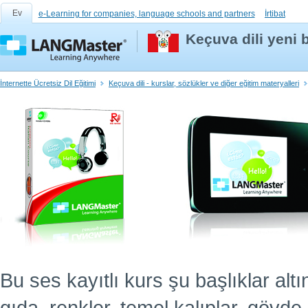
Ev
e-Learning for companies, language schools and partners
İrtibat
Keçuva dili yeni b
İnternette Ücretsiz Dil Eğitimi
Keçuva dili - kurslar, sözlükler ve diğer eğitim materyalleri
Bu ses kayıtlı kurs şu başlıklar altın