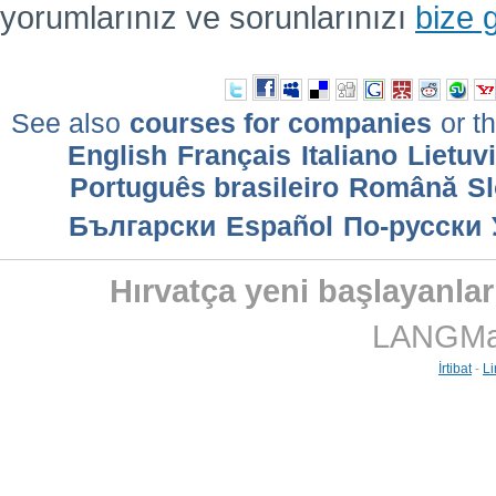
yorumlarınız ve sorunlarınızı
bize 
See also
courses for companies
or th
English
Français
Italiano
Lietuv
Português brasileiro
Română
Sl
Български
Еspañol
По-русски
Hırvatça yeni başlayanlar 
LANGMast
İrtibat
-
Li